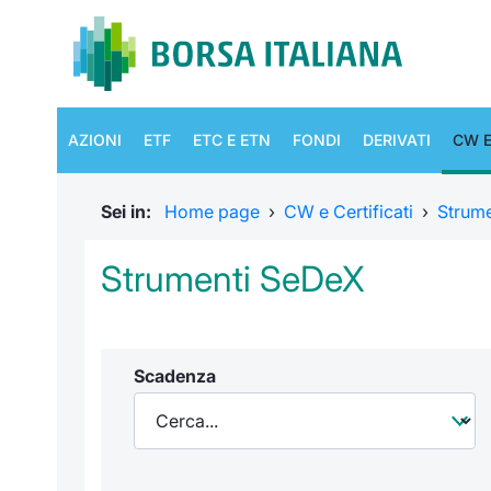
AZIONI
ETF
ETC E ETN
FONDI
DERIVATI
CW E
Sei in:
Home page
›
CW e Certificati
›
Strum
Strumenti SeDeX
Scadenza