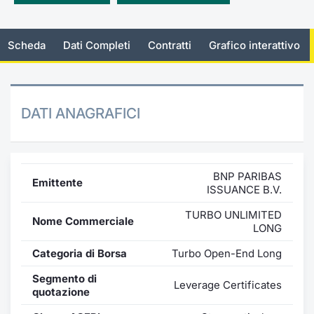
Emittenti e Operatori
Notizie e Formazione
Docume
Per emit
Docume
Dividen
KID/PRI
Notizie
Servizi 
Scheda
Dati Completi
Contratti
Grafico interattivo
Formazione
Chi siamo
Listed 
Docume
Formazi
BTP Min
Listing
Statisti
Dati di
Milan
Calenda
Formazi
BONO Mi
Material
Analisi 
Segmen
DATI ANAGRAFICI
IPO e M
OAT Min
Intermed
Mercato
Cambi
BUND Mi
Mifid 2
BTP
BNP PARIBAS
Emittente
ISSUANCE B.V.
MiFID 2
BTP Min
Regolam
Market M
TURBO UNLIMITED
Nome Commerciale
Speciali
LONG
Opzioni
Academ
RFQ
Categoria di Borsa
Turbo Open-End Long
Opzioni 
Segmento di
Spread 
Leverage Certificates
quotazione
Indicato