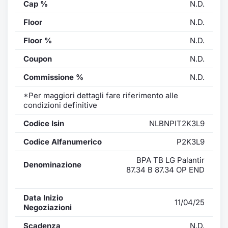
Cap %
N.D.
Floor
N.D.
Floor %
N.D.
Coupon
N.D.
Commissione %
N.D.
*Per maggiori dettagli fare riferimento alle
condizioni definitive
Codice Isin
NLBNPIT2K3L9
Codice Alfanumerico
P2K3L9
BPA TB LG Palantir
Denominazione
87.34 B 87.34 OP END
Data Inizio
11/04/25
Negoziazioni
Scadenza
N.D.