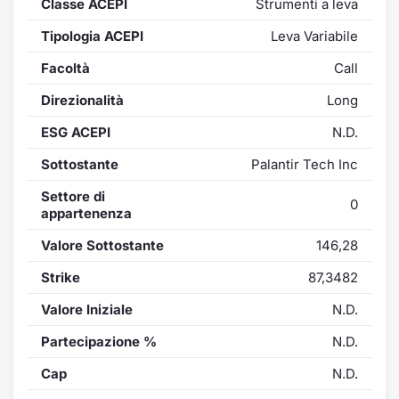
Classe ACEPI
Strumenti a leva
Formaz
Specific
Tipologia ACEPI
Leva Variabile
Statisti
Facoltà
Call
Avvisi
Direzionalità
Long
Market
ESG ACEPI
N.D.
KID
Sottostante
Palantir Tech Inc
Settore di
0
appartenenza
Valore Sottostante
146,28
Strike
87,3482
Valore Iniziale
N.D.
Partecipazione %
N.D.
Cap
N.D.