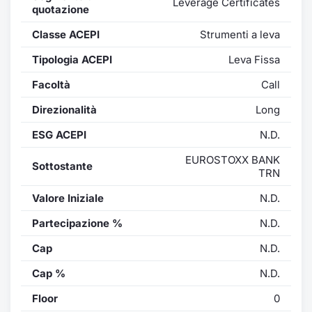
Leverage Certificates
Formaz
quotazione
Specific
Classe ACEPI
Strumenti a leva
Statisti
Avvisi
Tipologia ACEPI
Leva Fissa
Facoltà
Call
Market
Direzionalità
Long
KID
ESG ACEPI
N.D.
EUROSTOXX BANK
Sottostante
TRN
Valore Iniziale
N.D.
Partecipazione %
N.D.
Cap
N.D.
Cap %
N.D.
Floor
0