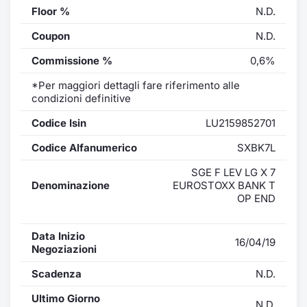
Floor %
N.D.
Coupon
N.D.
Commissione %
0,6%
*Per maggiori dettagli fare riferimento alle
condizioni definitive
Codice Isin
LU2159852701
Codice Alfanumerico
SXBK7L
SGE F LEV LG X 7
Denominazione
EUROSTOXX BANK T
OP END
Data Inizio
16/04/19
Negoziazioni
Scadenza
N.D.
Ultimo Giorno
N.D.