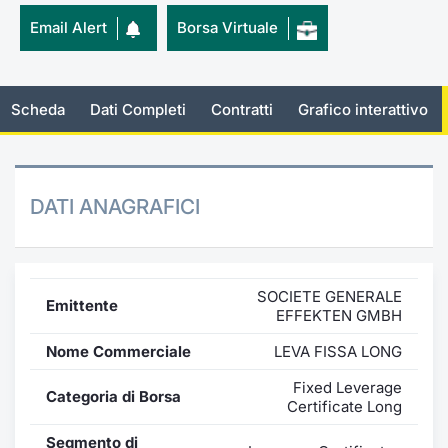
Email Alert
Borsa Virtuale
Emittenti e Operatori
Notizie e Formazione
Docume
Per emit
Docume
Dividen
KID/PRI
Notizie
Servizi 
Formazione
Chi siamo
Listed 
Docume
Formazi
BTP Min
Listing
Statisti
Dati di
Milan
Scheda
Dati Completi
Contratti
Grafico interattivo
Calenda
Formazi
BONO Mi
Material
Analisi 
Segmen
IPO e M
OAT Min
Intermed
Mercato
DATI ANAGRAFICI
Cambi
BUND Mi
Mifid 2
BTP
MiFID 2
BTP Min
Regolam
Market M
SOCIETE GENERALE
Emittente
EFFEKTEN GMBH
Speciali
Opzioni
Academ
Nome Commerciale
LEVA FISSA LONG
RFQ
Opzioni 
Fixed Leverage
Categoria di Borsa
Spread 
Certificate Long
Indicato
Segmento di