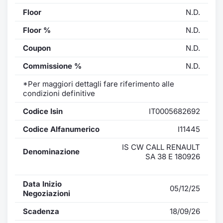
Floor
N.D.
Floor %
N.D.
Coupon
N.D.
Commissione %
N.D.
*Per maggiori dettagli fare riferimento alle
condizioni definitive
Codice Isin
IT0005682692
Codice Alfanumerico
I11445
IS CW CALL RENAULT
Denominazione
SA 38 E 180926
Data Inizio
05/12/25
Negoziazioni
Scadenza
18/09/26