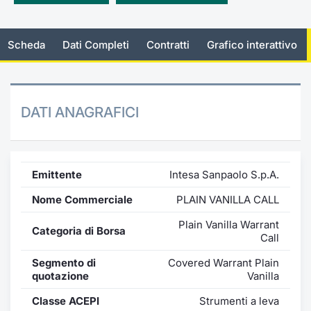
Emittenti e Operatori
Notizie e Formazione
Docume
Per emit
Docume
Dividen
KID/PRI
Notizie
Servizi 
Scheda
Dati Completi
Contratti
Grafico interattivo
Formazione
Chi siamo
Listed 
Docume
Formazi
BTP Min
Listing
Statisti
Dati di
Milan
Calenda
Formazi
BONO Mi
Material
Analisi 
Segmen
DATI ANAGRAFICI
IPO e M
OAT Min
Intermed
Mercato
Cambi
BUND Mi
Mifid 2
BTP
Emittente
Intesa Sanpaolo S.p.A.
MiFID 2
BTP Min
Regolam
Nome Commerciale
PLAIN VANILLA CALL
Market M
Speciali
Plain Vanilla Warrant
Opzioni
Academ
Categoria di Borsa
Call
RFQ
Segmento di
Covered Warrant Plain
Opzioni 
quotazione
Vanilla
Spread 
Indicato
Classe ACEPI
Strumenti a leva