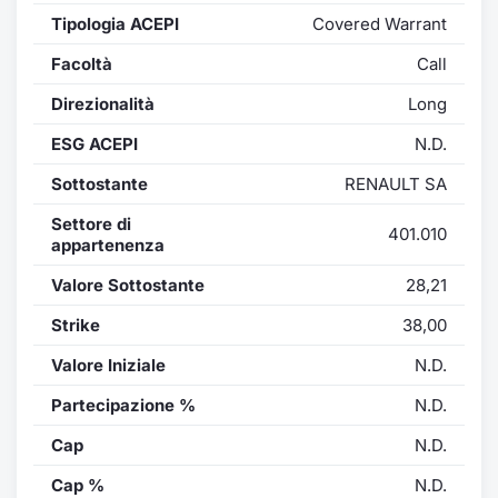
Formaz
Tipologia ACEPI
Covered Warrant
Specific
Statisti
Facoltà
Call
Avvisi
Direzionalità
Long
ESG ACEPI
N.D.
Market
Sottostante
RENAULT SA
KID
Settore di
401.010
appartenenza
Valore Sottostante
28,21
Strike
38,00
Valore Iniziale
N.D.
Partecipazione %
N.D.
Cap
N.D.
Cap %
N.D.