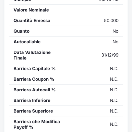
Valore Nominale
Quantità Emessa
50.000
Quanto
No
Autocallable
No
Data Valutazione
31/12/99
Finale
Barriera Capitale %
N.D.
Barriera Coupon %
N.D.
Barriera Autocall %
N.D.
Barriera Inferiore
N.D.
Barriera Superiore
N.D.
Barriera che Modifica
N.D.
Payoff %