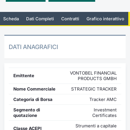
Emittenti e Operatori
Notizie e Formazione
Docume
Per emit
Docume
Dividen
KID/PRI
Notizie
Servizi 
Scheda
Dati Completi
Contratti
Grafico interattivo
Formazione
Chi siamo
Listed 
Docume
Formazi
BTP Min
Listing
Statisti
Dati di
Milan
Calenda
Formazi
BONO Mi
Material
Analisi 
Segmen
DATI ANAGRAFICI
IPO e M
OAT Min
Intermed
Mercato
Cambi
BUND Mi
Mifid 2
BTP
VONTOBEL FINANCIAL
Emittente
PRODUCTS GMBH
MiFID 2
BTP Min
Regolam
Market M
Nome Commerciale
STRATEGIC TRACKER
Speciali
Opzioni
Academ
Categoria di Borsa
Tracker AMC
RFQ
Segmento di
Investment
Opzioni 
quotazione
Certificates
Spread 
Indicato
Strumenti a capitale
Classe ACEPI