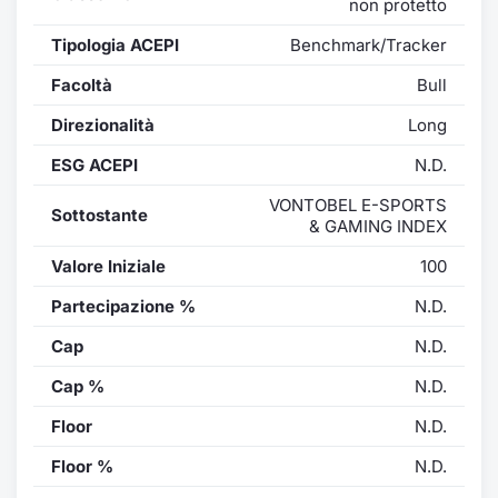
non protetto
Formaz
Specific
Tipologia ACEPI
Benchmark/Tracker
Statisti
Facoltà
Bull
Avvisi
Direzionalità
Long
Market
ESG ACEPI
N.D.
KID
VONTOBEL E-SPORTS
Sottostante
& GAMING INDEX
Valore Iniziale
100
Partecipazione %
N.D.
Cap
N.D.
Cap %
N.D.
Floor
N.D.
Floor %
N.D.