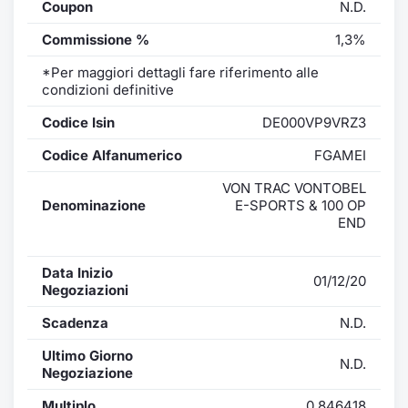
Coupon
N.D.
Commissione %
1,3%
*Per maggiori dettagli fare riferimento alle
condizioni definitive
Codice Isin
DE000VP9VRZ3
Codice Alfanumerico
FGAMEI
VON TRAC VONTOBEL
Denominazione
E-SPORTS & 100 OP
END
Data Inizio
01/12/20
Negoziazioni
Scadenza
N.D.
Ultimo Giorno
N.D.
Negoziazione
Multiplo
0,846418