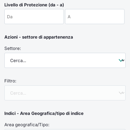
Formaz
Livello di Protezione (da - a)
Specific
Statisti
Avvisi
Azioni - settore di appartenenza
Market
Settore:
KID
Filtro:
Indici - Area Geografica/tipo di indice
Area geografica/Tipo: