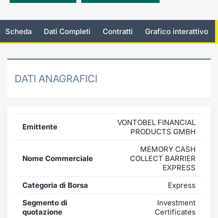
Emittenti e Operatori
Notizie e Formazione
Docume
Per emit
Docume
Dividen
KID/PRI
Notizie
Servizi 
Scheda
Dati Completi
Contratti
Grafico interattivo
Formazione
Chi siamo
Listed 
Docume
Formazi
BTP Min
Listing
Statisti
Dati di
Milan
Calenda
Formazi
BONO Mi
Material
Analisi 
Segmen
DATI ANAGRAFICI
IPO e M
OAT Min
Intermed
Mercato
Cambi
BUND Mi
Mifid 2
BTP
VONTOBEL FINANCIAL
Emittente
PRODUCTS GMBH
MiFID 2
BTP Min
Regolam
Market M
MEMORY CASH
Speciali
Nome Commerciale
COLLECT BARRIER
Opzioni
Academ
EXPRESS
RFQ
Categoria di Borsa
Express
Opzioni 
Spread 
Segmento di
Investment
Indicato
quotazione
Certificates