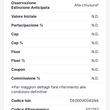
Osservazione
Alla chiusura*
Estinzione Anticipata
Valore Iniziale
N.D.
Partecipazione %
N.D.
Cap
N.D.
Cap %
N.D.
Floor
N.D.
Floor %
N.D.
Coupon
N.D.
Commissione %
N.D.
*Per maggiori dettagli fare riferimento alle
condizioni definitive
Codice Isin
DE000VC04SN4
Codice Alfanumerico
F52747