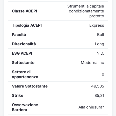
Formaz
Strumenti a capitale
Specific
Classe ACEPI
condizionatamente
Statisti
protetto
Avvisi
Tipologia ACEPI
Express
Market
Facoltà
Bull
Direzionalità
Long
KID
ESG ACEPI
N.D.
Sottostante
Moderna Inc
Settore di
0
appartenenza
Valore Sottostante
49,505
Strike
85,31
Osservazione
Alla chiusura*
Barriera