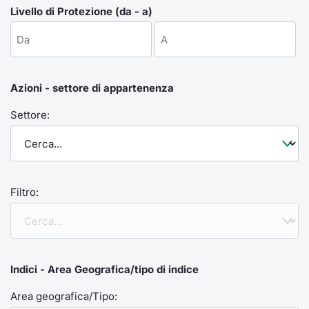
Formaz
Livello di Protezione (da - a)
Specific
Statisti
Avvisi
Azioni - settore di appartenenza
Market
Settore:
KID
Filtro:
Indici - Area Geografica/tipo di indice
Area geografica/Tipo: