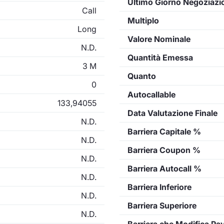
Ultimo Giorno Negoziazi
Call
Multiplo
Long
Valore Nominale
N.D.
Quantità Emessa
3 M
Quanto
0
Autocallable
133,94055
Data Valutazione Finale
N.D.
Barriera Capitale %
N.D.
Barriera Coupon %
N.D.
Barriera Autocall %
N.D.
Barriera Inferiore
N.D.
Barriera Superiore
N.D.
Barriera che Modifica Pa