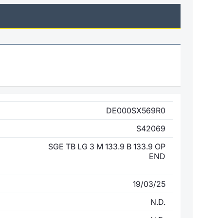
DE000SX569R0
S42069
SGE TB LG 3 M 133.9 B 133.9 OP
END
19/03/25
N.D.