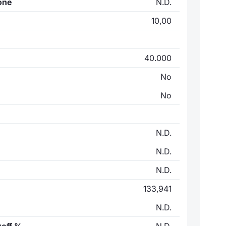
one
N.D.
10,00
40.000
No
No
N.D.
N.D.
N.D.
133,941
N.D.
yoff %
N.D.