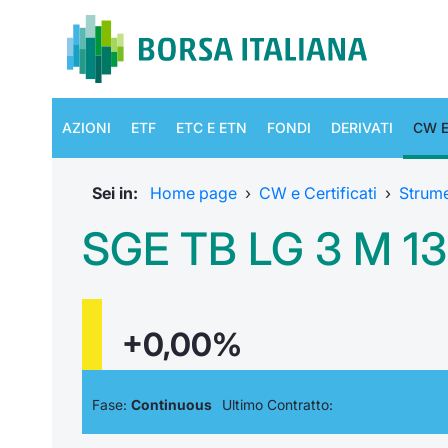
AZIONI
ETF
ETC E ETN
FONDI
DERIVATI
CW E
Sei in:
Home page
›
CW e Certificati
›
Strum
SGE TB LG 3 M 13
+0,00%
Fase:
Continuous
Ultimo Contratto: