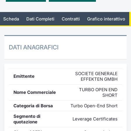
Emittenti e Operatori
Notizie e Formazione
Docume
Per emit
Docume
Dividen
KID/PRI
Notizie
Servizi 
Scheda
Dati Completi
Contratti
Grafico interattivo
Formazione
Chi siamo
Listed 
Docume
Formazi
BTP Min
Listing
Statisti
Dati di
Milan
Calenda
Formazi
BONO Mi
Material
Analisi 
Segmen
DATI ANAGRAFICI
IPO e M
OAT Min
Intermed
Mercato
Cambi
BUND Mi
Mifid 2
BTP
SOCIETE GENERALE
Emittente
EFFEKTEN GMBH
MiFID 2
BTP Min
Regolam
Market M
TURBO OPEN END
Nome Commerciale
Speciali
SHORT
Opzioni
Academ
RFQ
Categoria di Borsa
Turbo Open-End Short
Opzioni 
Segmento di
Spread 
Leverage Certificates
quotazione
Indicato