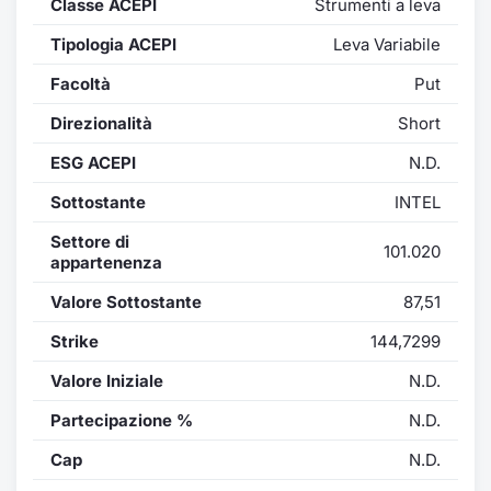
Classe ACEPI
Strumenti a leva
Formaz
Specific
Tipologia ACEPI
Leva Variabile
Statisti
Facoltà
Put
Avvisi
Direzionalità
Short
Market
ESG ACEPI
N.D.
KID
Sottostante
INTEL
Settore di
101.020
appartenenza
Valore Sottostante
87,51
Strike
144,7299
Valore Iniziale
N.D.
Partecipazione %
N.D.
Cap
N.D.