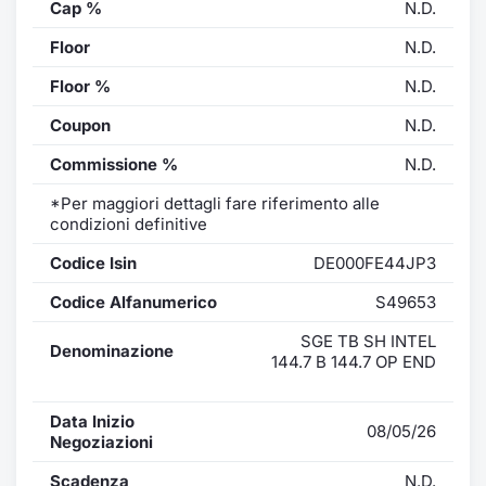
Cap %
N.D.
Floor
N.D.
Floor %
N.D.
Coupon
N.D.
Commissione %
N.D.
*Per maggiori dettagli fare riferimento alle
condizioni definitive
Codice Isin
DE000FE44JP3
Codice Alfanumerico
S49653
SGE TB SH INTEL
Denominazione
144.7 B 144.7 OP END
Data Inizio
08/05/26
Negoziazioni
Scadenza
N.D.