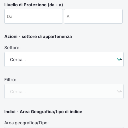
Formaz
Livello di Protezione (da - a)
Specific
Statisti
Avvisi
Azioni - settore di appartenenza
Market
Settore:
KID
Filtro:
Indici - Area Geografica/tipo di indice
Area geografica/Tipo: