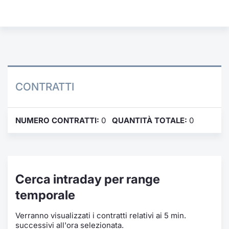
Formaz
Specific
Statisti
Avvisi
Market
CONTRATTI
KID
NUMERO CONTRATTI:
0
QUANTITÀ TOTALE:
0
Cerca intraday per range
temporale
Verranno visualizzati i contratti relativi ai 5 min.
successivi all'ora selezionata.