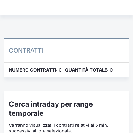
Formaz
Specific
Statisti
Avvisi
Market
CONTRATTI
KID
NUMERO CONTRATTI:
0
QUANTITÀ TOTALE:
0
Cerca intraday per range
temporale
Verranno visualizzati i contratti relativi ai 5 min.
successivi all'ora selezionata.