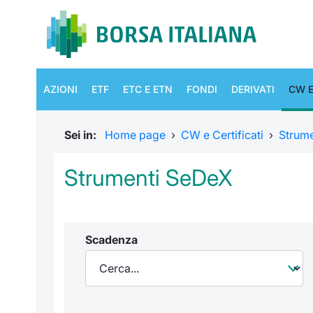
AZIONI
ETF
ETC E ETN
FONDI
DERIVATI
CW E
Sei in:
Home page
›
CW e Certificati
›
Strum
Strumenti SeDeX
Scadenza