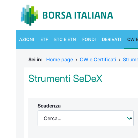
AZIONI
ETF
ETC E ETN
FONDI
DERIVATI
CW E
Sei in:
Home page
›
CW e Certificati
›
Strum
Strumenti SeDeX
Scadenza