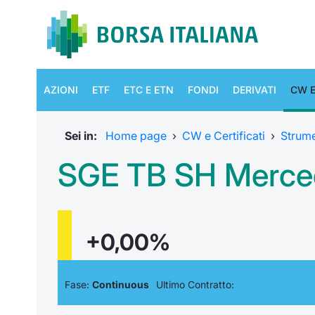
AZIONI
ETF
ETC E ETN
FONDI
DERIVATI
CW E
Sei in:
Home page
›
CW e Certificati
›
Strum
SGE TB SH Merced
+0,00%
Fase:
Continuous
Ultimo Contratto: