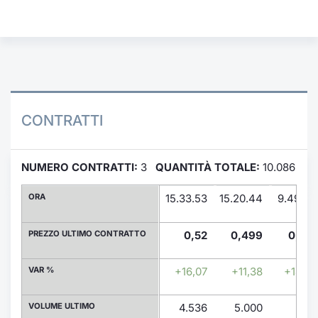
Formaz
Specific
Statisti
Avvisi
Market
CONTRATTI
KID
NUMERO CONTRATTI:
3
QUANTITÀ TOTALE:
10.086
ORA
15.33.53
15.20.44
9.49.04
PREZZO ULTIMO CONTRATTO
0,52
0,499
0,514
VAR %
+16,07
+11,38
+14,73
VOLUME ULTIMO
4.536
5.000
550