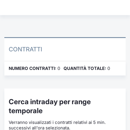
Formaz
Specific
Statisti
Avvisi
Market
CONTRATTI
KID
NUMERO CONTRATTI:
0
QUANTITÀ TOTALE:
0
Cerca intraday per range
temporale
Verranno visualizzati i contratti relativi ai 5 min.
successivi all'ora selezionata.