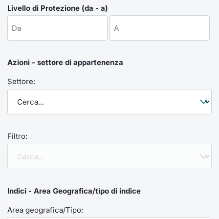
Formaz
Livello di Protezione (da - a)
Specific
Statisti
Avvisi
Azioni - settore di appartenenza
Market
Settore:
KID
Filtro:
Indici - Area Geografica/tipo di indice
Area geografica/Tipo: