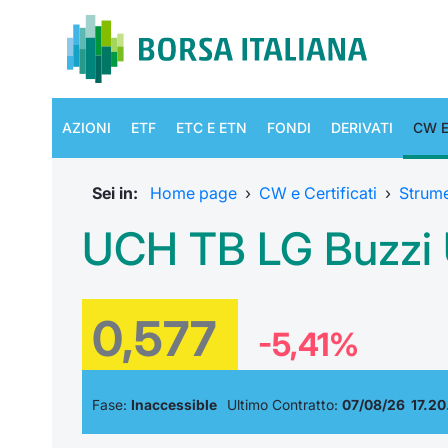
AZIONI
ETF
ETC E ETN
FONDI
DERIVATI
CW E
Sei in:
Home page
›
CW e Certificati
›
Strum
UCH TB LG Buzzi U
0,577
-5,41%
Fase:
Inaccessible
Ultimo Contratto:
07/08/26 17.20