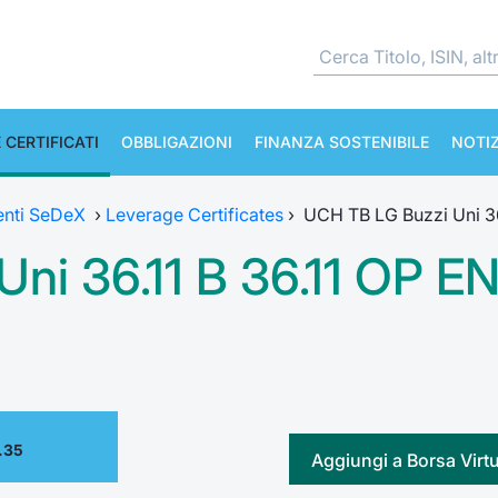
 CERTIFICATI
OBBLIGAZIONI
FINANZA SOSTENIBILE
NOTIZ
enti SeDeX
›
Leverage Certificates
›
UCH TB LG Buzzi Uni 36
ni 36.11 B 36.11 OP E
.35
Aggiungi a Borsa Virt