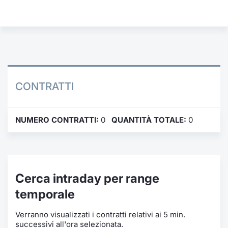
Formaz
Specific
Statisti
Avvisi
Market
CONTRATTI
KID
NUMERO CONTRATTI:
0
QUANTITÀ TOTALE:
0
Cerca intraday per range
temporale
Verranno visualizzati i contratti relativi ai 5 min.
successivi all'ora selezionata.