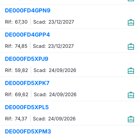
Formaz
DE000FD4GPN9
Specific
Statisti
Rif: 67,30
Scad:
23/12/2027
Avvisi
DE000FD4GPP4
Market
Rif: 74,85
Scad:
23/12/2027
KID
DE000FD5XPJ9
Rif: 59,82
Scad:
24/09/2026
DE000FD5XPK7
Rif: 69,62
Scad:
24/09/2026
DE000FD5XPL5
Rif: 74,37
Scad:
24/09/2026
DE000FD5XPM3