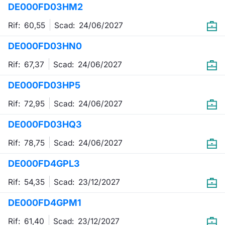
DE000FD03HM2
Emittenti e Operatori
Notizie e Formazione
Docume
Per emit
Docume
Dividen
KID/PRI
Notizie
Servizi 
Rif: 60,55
Scad:
24/06/2027
Formazione
Chi siamo
Listed 
Docume
Formazi
BTP Min
Listing
Statisti
Dati di
DE000FD03HN0
Milan
Rif: 67,37
Scad:
24/06/2027
Calenda
Formazi
BONO Mi
Material
Analisi 
Segmen
DE000FD03HP5
IPO e M
OAT Min
Intermed
Mercato
Rif: 72,95
Scad:
24/06/2027
Cambi
BUND Mi
Mifid 2
BTP
DE000FD03HQ3
MiFID 2
BTP Min
Regolam
Rif: 78,75
Scad:
24/06/2027
Market M
Speciali
DE000FD4GPL3
Opzioni
Academ
RFQ
Rif: 54,35
Scad:
23/12/2027
Opzioni 
DE000FD4GPM1
Spread 
Indicato
Rif: 61,40
Scad:
23/12/2027