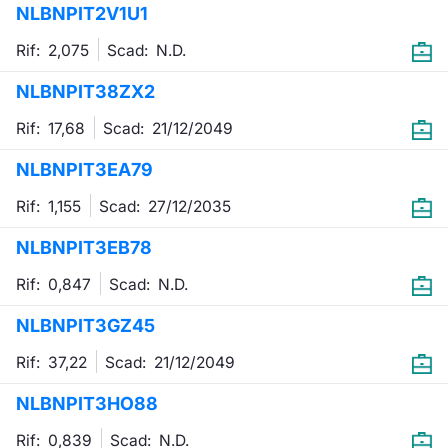
NLBNPIT2V1U1
Emittenti e Operatori
Notizie e Formazione
Docume
Per emit
Docume
Dividen
KID/PRI
Notizie
Servizi 
Rif: 2,075
Scad:
N.D.
Formazione
Chi siamo
Listed 
Docume
Formazi
BTP Min
Listing
Statisti
Dati di
NLBNPIT38ZX2
Milan
Rif: 17,68
Scad:
21/12/2049
Calenda
Formazi
BONO Mi
Material
Analisi 
Segmen
NLBNPIT3EA79
IPO e M
OAT Min
Intermed
Mercato
Rif: 1,155
Scad:
27/12/2035
Cambi
BUND Mi
Mifid 2
BTP
NLBNPIT3EB78
MiFID 2
BTP Min
Regolam
Rif: 0,847
Scad:
N.D.
Market M
Speciali
NLBNPIT3GZ45
Opzioni
Academ
RFQ
Rif: 37,22
Scad:
21/12/2049
Opzioni 
NLBNPIT3HO88
Spread 
Indicato
Rif: 0,839
Scad:
N.D.