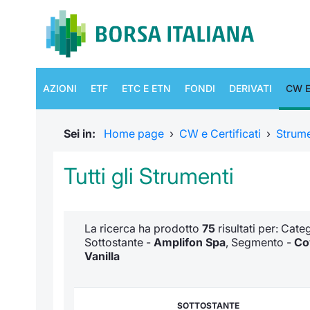
AZIONI
ETF
ETC E ETN
FONDI
DERIVATI
CW E
Sei in:
Home page
›
CW e Certificati
›
Strum
Tutti gli Strumenti
La ricerca ha prodotto
75
risultati per: Cat
Sottostante -
Amplifon Spa
, Segmento -
Co
Vanilla
SOTTOSTANTE