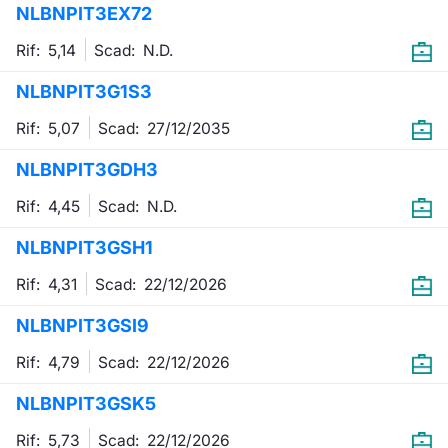
NLBNPIT3EX72
Emittenti e Operatori
Notizie e Formazione
Docume
Per emit
Docume
Dividen
KID/PRI
Notizie
Servizi 
Rif: 5,14
Scad:
N.D.
Formazione
Chi siamo
Listed 
Docume
Formazi
BTP Min
Listing
Statisti
Dati di
NLBNPIT3G1S3
Milan
Rif: 5,07
Scad:
27/12/2035
Calenda
Formazi
BONO Mi
Material
Analisi 
Segmen
NLBNPIT3GDH3
IPO e M
OAT Min
Intermed
Mercato
Rif: 4,45
Scad:
N.D.
Cambi
BUND Mi
Mifid 2
BTP
NLBNPIT3GSH1
MiFID 2
BTP Min
Regolam
Rif: 4,31
Scad:
22/12/2026
Market M
Speciali
NLBNPIT3GSI9
Opzioni
Academ
RFQ
Rif: 4,79
Scad:
22/12/2026
Opzioni 
NLBNPIT3GSK5
Spread 
Indicato
Rif: 5,73
Scad:
22/12/2026