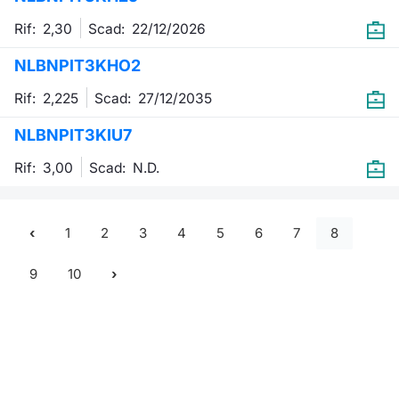
Rif: 2,30
Scad:
22/12/2026
NLBNPIT3KHO2
Rif: 2,225
Scad:
27/12/2035
NLBNPIT3KIU7
Rif: 3,00
Scad:
N.D.
1
2
3
4
5
6
7
8
9
10