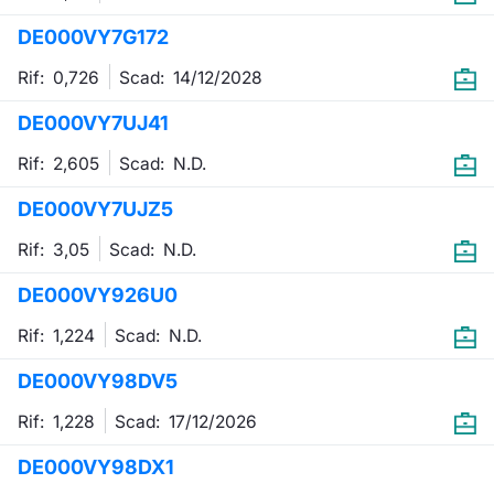
Formaz
DE000VY7G172
Specific
Statisti
Rif: 0,726
Scad:
14/12/2028
Avvisi
DE000VY7UJ41
Market
Rif: 2,605
Scad:
N.D.
KID
DE000VY7UJZ5
Rif: 3,05
Scad:
N.D.
DE000VY926U0
Rif: 1,224
Scad:
N.D.
DE000VY98DV5
Rif: 1,228
Scad:
17/12/2026
DE000VY98DX1