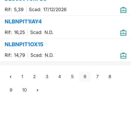
Rif: 5,39
Scad:
17/12/2026
NLBNPIT1IAY4
Rif: 16,25
Scad:
N.D.
NLBNPIT1OX15
Rif: 14,79
Scad:
N.D.
1
2
3
4
5
6
7
8
9
10