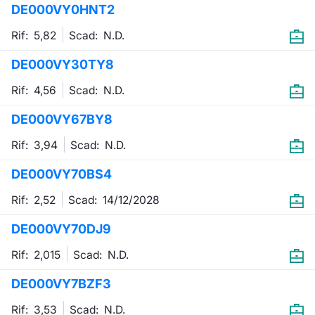
DE000VY0HNT2
Emittenti e Operatori
Notizie e Formazione
Docume
Per emit
Docume
Dividen
KID/PRI
Notizie
Servizi 
Rif: 5,82
Scad:
N.D.
Formazione
Chi siamo
Listed 
Docume
Formazi
BTP Min
Listing
Statisti
Dati di
DE000VY30TY8
Milan
Rif: 4,56
Scad:
N.D.
Calenda
Formazi
BONO Mi
Material
Analisi 
Segmen
DE000VY67BY8
IPO e M
OAT Min
Intermed
Mercato
Rif: 3,94
Scad:
N.D.
Cambi
BUND Mi
Mifid 2
BTP
DE000VY70BS4
MiFID 2
BTP Min
Regolam
Rif: 2,52
Scad:
14/12/2028
Market M
Speciali
DE000VY70DJ9
Opzioni
Academ
RFQ
Rif: 2,015
Scad:
N.D.
Opzioni 
DE000VY7BZF3
Spread 
Indicato
Rif: 3,53
Scad:
N.D.