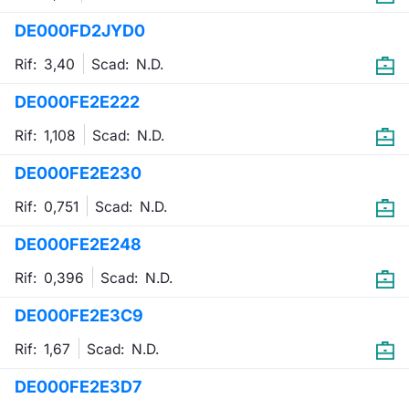
Formaz
DE000FD2JYD0
Specific
Statisti
Rif: 3,40
Scad:
N.D.
Avvisi
DE000FE2E222
Market
Rif: 1,108
Scad:
N.D.
KID
DE000FE2E230
Rif: 0,751
Scad:
N.D.
DE000FE2E248
Rif: 0,396
Scad:
N.D.
DE000FE2E3C9
Rif: 1,67
Scad:
N.D.
DE000FE2E3D7