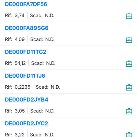
DE000FA7DF56
Emittenti e Operatori
Notizie e Formazione
Docume
Per emit
Docume
Dividen
KID/PRI
Notizie
Servizi 
Rif: 3,74
Scad:
N.D.
Formazione
Chi siamo
Listed 
Docume
Formazi
BTP Min
Listing
Statisti
Dati di
DE000FA89SG6
Milan
Rif: 4,09
Scad:
N.D.
Calenda
Formazi
BONO Mi
Material
Analisi 
Segmen
DE000FD11TG2
IPO e M
OAT Min
Intermed
Mercato
Rif: 54,12
Scad:
N.D.
Cambi
BUND Mi
Mifid 2
BTP
DE000FD11TJ6
MiFID 2
BTP Min
Regolam
Rif: 0,2235
Scad:
N.D.
Market M
Speciali
DE000FD2JYB4
Opzioni
Academ
RFQ
Rif: 3,05
Scad:
N.D.
Opzioni 
DE000FD2JYC2
Spread 
Indicato
Rif: 3,22
Scad:
N.D.