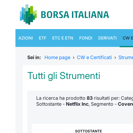
AZIONI
ETF
ETC E ETN
FONDI
DERIVATI
CW E
Sei in:
Home page
›
CW e Certificati
›
Strum
Tutti gli Strumenti
La ricerca ha prodotto
83
risultati per: Cat
Sottostante -
Netflix Inc
, Segmento -
Covere
SOTTOSTANTE