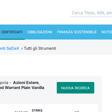
 CERTIFICATI
OBBLIGAZIONI
FINANZA SOSTENIBILE
NOTIZ
enti SeDeX
›
Tutti gli Strumenti
egoria -
Azioni Estere
,
d Warrant Plain Vanilla
NUOVA RICERCA
STRIKE