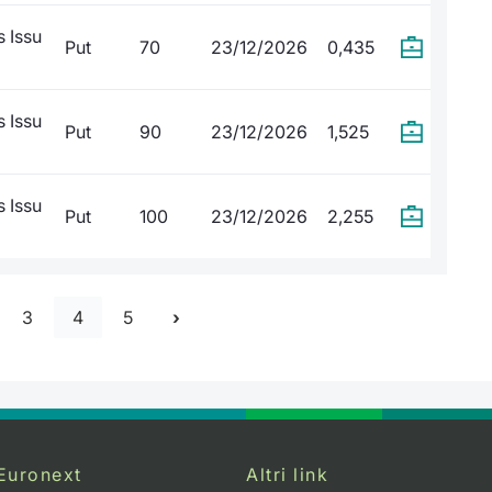
 Issu
Put
70
23/12/2026
0,435
 Issu
Put
90
23/12/2026
1,525
 Issu
Put
100
23/12/2026
2,255
3
4
5
Euronext
Altri link