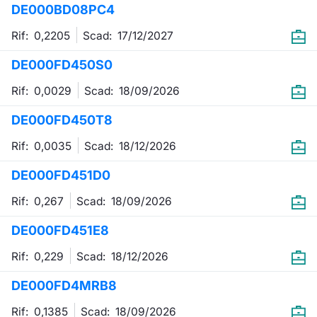
DE000BD08PC4
Emittenti e Operatori
Notizie e Formazione
Docume
Per emit
Docume
Dividen
KID/PRI
Notizie
Servizi 
Rif: 0,2205
Scad:
17/12/2027
Formazione
Chi siamo
Listed 
Docume
Formazi
BTP Min
Listing
Statisti
Dati di
DE000FD450S0
Milan
Rif: 0,0029
Scad:
18/09/2026
Calenda
Formazi
BONO Mi
Material
Analisi 
Segmen
DE000FD450T8
IPO e M
OAT Min
Intermed
Mercato
Rif: 0,0035
Scad:
18/12/2026
Cambi
BUND Mi
Mifid 2
BTP
DE000FD451D0
MiFID 2
BTP Min
Regolam
Rif: 0,267
Scad:
18/09/2026
Market M
Speciali
DE000FD451E8
Opzioni
Academ
RFQ
Rif: 0,229
Scad:
18/12/2026
Opzioni 
DE000FD4MRB8
Spread 
Indicato
Rif: 0,1385
Scad:
18/09/2026