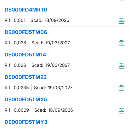
Formaz
DE000FD4MRT0
Specific
Statisti
Rif: 0,001
Scad:
18/09/2026
Avvisi
DE000FD5TM06
Market
Rif: 0,028
Scad:
19/03/2027
KID
DE000FD5TM14
Rif: 0,026
Scad:
19/03/2027
DE000FD5TM22
Rif: 0,0235
Scad:
19/03/2027
DE000FD5TMX5
Rif: 0,0029
Scad:
18/09/2026
DE000FD5TMY3