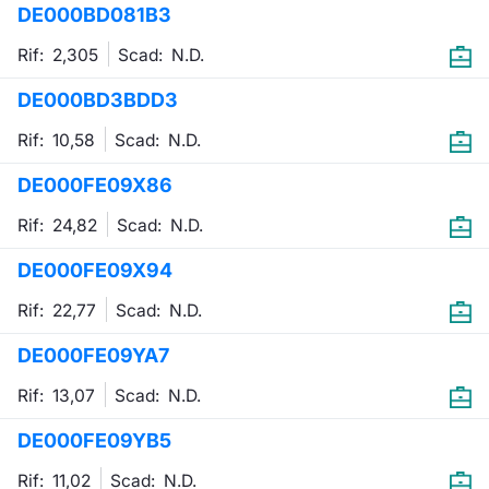
DE000BD081B3
Emittenti e Operatori
Notizie e Formazione
Docume
Per emit
Docume
Dividen
KID/PRI
Notizie
Servizi 
Rif: 2,305
Scad:
N.D.
Formazione
Chi siamo
Listed 
Docume
Formazi
BTP Min
Listing
Statisti
Dati di
DE000BD3BDD3
Milan
Rif: 10,58
Scad:
N.D.
Calenda
Formazi
BONO Mi
Material
Analisi 
Segmen
DE000FE09X86
IPO e M
OAT Min
Intermed
Mercato
Rif: 24,82
Scad:
N.D.
Cambi
BUND Mi
Mifid 2
BTP
DE000FE09X94
MiFID 2
BTP Min
Regolam
Rif: 22,77
Scad:
N.D.
Market M
Speciali
DE000FE09YA7
Opzioni
Academ
RFQ
Rif: 13,07
Scad:
N.D.
Opzioni 
DE000FE09YB5
Spread 
Indicato
Rif: 11,02
Scad:
N.D.