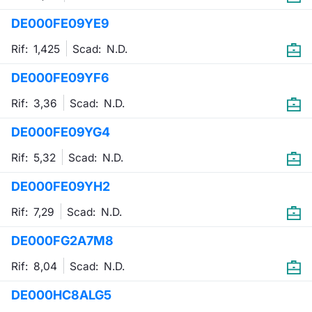
Formaz
DE000FE09YE9
Specific
Statisti
Rif: 1,425
Scad:
N.D.
Avvisi
DE000FE09YF6
Market
Rif: 3,36
Scad:
N.D.
KID
DE000FE09YG4
Rif: 5,32
Scad:
N.D.
DE000FE09YH2
Rif: 7,29
Scad:
N.D.
DE000FG2A7M8
Rif: 8,04
Scad:
N.D.
DE000HC8ALG5