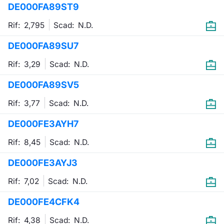
DE000FA89ST9
Emittenti e Operatori
Notizie e Formazione
Docume
Per emit
Docume
Dividen
KID/PRI
Notizie
Servizi 
Rif: 2,795
Scad:
N.D.
Formazione
Chi siamo
Listed 
Docume
Formazi
BTP Min
Listing
Statisti
Dati di
DE000FA89SU7
Milan
Rif: 3,29
Scad:
N.D.
Calenda
Formazi
BONO Mi
Material
Analisi 
Segmen
DE000FA89SV5
IPO e M
OAT Min
Intermed
Mercato
Rif: 3,77
Scad:
N.D.
Cambi
BUND Mi
Mifid 2
BTP
DE000FE3AYH7
MiFID 2
BTP Min
Regolam
Rif: 8,45
Scad:
N.D.
Market M
Speciali
DE000FE3AYJ3
Opzioni
Academ
RFQ
Rif: 7,02
Scad:
N.D.
Opzioni 
DE000FE4CFK4
Spread 
Indicato
Rif: 4,38
Scad:
N.D.