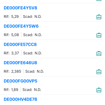
Formaz
DE000FE4Y5V8
Specific
Statisti
Rif: 5,29
Scad:
N.D.
Avvisi
DE000FE4Y5W6
Market
Rif: 5,08
Scad:
N.D.
KID
DE000FE57CC8
Rif: 3,37
Scad:
N.D.
DE000FE646U8
Rif: 2,385
Scad:
N.D.
DE000FG00VP5
Rif: 1,89
Scad:
N.D.
DE000HV4DE78