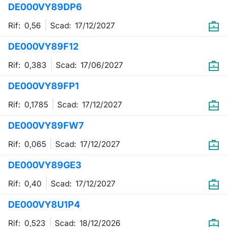
DE000VY89DP6
Emittenti e Operatori
Notizie e Formazione
Docume
Per emit
Docume
Dividen
KID/PRI
Notizie
Servizi 
Rif: 0,56
Scad:
17/12/2027
Formazione
Chi siamo
Listed 
Docume
Formazi
BTP Min
Listing
Statisti
Dati di
DE000VY89F12
Milan
Rif: 0,383
Scad:
17/06/2027
Calenda
Formazi
BONO Mi
Material
Analisi 
Segmen
DE000VY89FP1
IPO e M
OAT Min
Intermed
Mercato
Rif: 0,1785
Scad:
17/12/2027
Cambi
BUND Mi
Mifid 2
BTP
DE000VY89FW7
MiFID 2
BTP Min
Regolam
Rif: 0,065
Scad:
17/12/2027
Market M
Speciali
DE000VY89GE3
Opzioni
Academ
RFQ
Rif: 0,40
Scad:
17/12/2027
Opzioni 
DE000VY8U1P4
Spread 
Indicato
Rif: 0,523
Scad:
18/12/2026