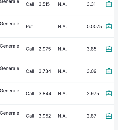
 Generale
Call
3.515
N.A.
3.31
 Generale
Put
N.A.
0.0075
 Generale
Call
2.975
N.A.
3.85
 Generale
Call
3.734
N.A.
3.09
 Generale
Call
3.844
N.A.
2.975
 Generale
Call
3.952
N.A.
2.87