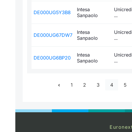
Intesa
Unicred
DE000UG5Y3B8
Sanpaolo
...
Intesa
Unicred
DE000UG67DW7
Sanpaolo
...
Intesa
Unicred
DE000UG6BP20
Sanpaolo
...
1
2
3
4
5
Euronex