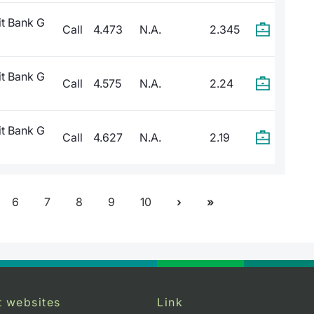
it Bank G
Call
4.473
N.A.
2.345
it Bank G
Call
4.575
N.A.
2.24
it Bank G
Call
4.627
N.A.
2.19
6
7
8
9
10
t websites
Link