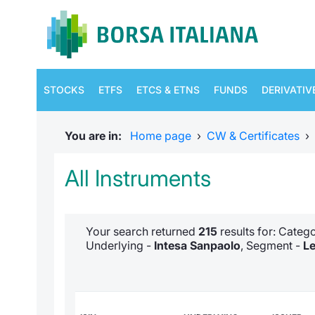
STOCKS
ETFS
ETCS & ETNS
FUNDS
DERIVATIV
You are in:
Home page
›
CW & Certificates
›
All Instruments
Your search returned
215
results for: Categ
Underlying -
Intesa Sanpaolo
, Segment -
Le