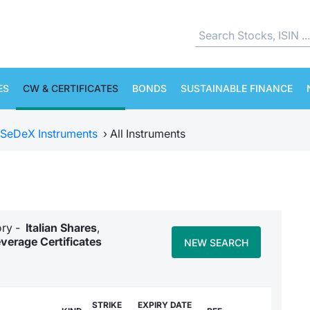
ES
CW & CERTIFICATES
BONDS
SUSTAINABLE FINANCE
SeDeX Instruments
›
All Instruments
ory -
Italian Shares
,
verage Certificates
NEW SEARCH
STRIKE
EXPIRY DATE