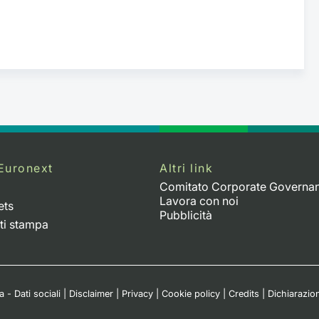
Euronext
Altri link
Comitato Corporate Governa
Lavora con noi
ets
Pubblicità
ti stampa
 - Dati sociali
|
Disclaimer
|
Privacy
|
Cookie policy
|
Credits
|
Dichiarazion