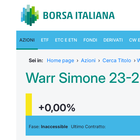
AZIONI
ETF
ETC E ETN
FONDI
DERIVATI
CW E
Sei in:
Home page
›
Azioni
›
Cerca Titolo
›
W
Warr Simone 23-
+0,00%
Fase:
Inaccessible
Ultimo Contratto: