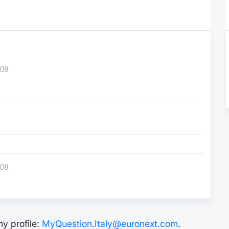
-08
-08
y profile:
MyQuestion.Italy@euronext.com
.