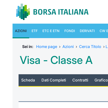
AZIONI
ETF
ETC E ETN
FONDI
DERIVATI
CW E
Sei in:
Home page
›
Azioni
›
Cerca Titolo
›
L
Visa - Classe A
Scheda
Dati Completi
Contratti
Grafico