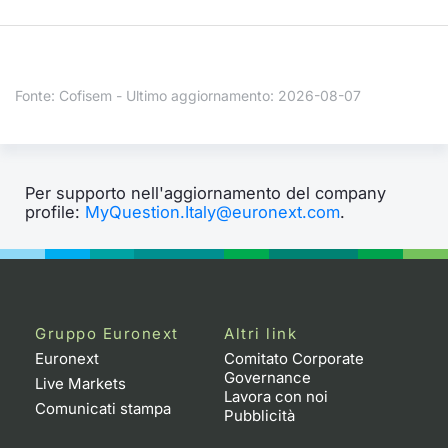
Formaz
Specific
Statisti
Avvisi
Fonte: Cofisem - Ultimo aggiornamento: 2026-08-07
Market
KID
Per supporto nell'aggiornamento del company
profile:
MyQuestion.Italy@euronext.com
.
Gruppo Euronext
Altri link
Euronext
Comitato Corporate
Governance
Live Markets
Lavora con noi
Comunicati stampa
Pubblicità