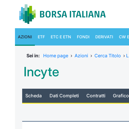
AZIONI
ETF
ETC E ETN
FONDI
DERIVATI
CW E
Sei in:
Home page
›
Azioni
›
Cerca Titolo
›
L
Incyte
Scheda
Dati Completi
Contratti
Grafico