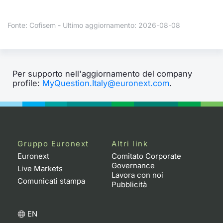
Formaz
Specific
Fonte: Cofisem - Ultimo aggiornamento: 2026-08-08
Statisti
Avvisi
Market
Per supporto nell'aggiornamento del company
profile:
MyQuestion.Italy@euronext.com
.
KID
Gruppo Euronext
Altri link
Euronext
Comitato Corporate
Governance
Live Markets
Lavora con noi
Comunicati stampa
Pubblicità
EN