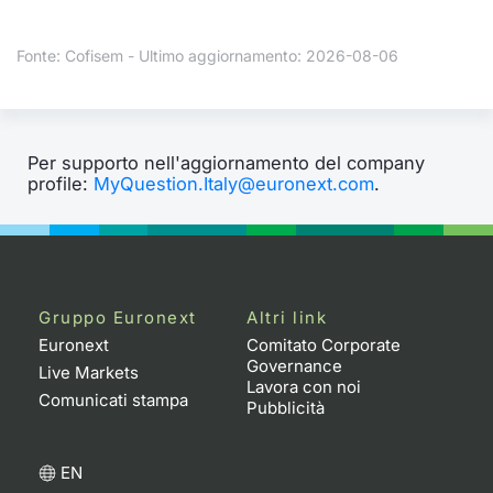
Formaz
Specific
Fonte: Cofisem - Ultimo aggiornamento: 2026-08-06
Statisti
Avvisi
Market
Per supporto nell'aggiornamento del company
profile:
MyQuestion.Italy@euronext.com
.
KID
Gruppo Euronext
Altri link
Euronext
Comitato Corporate
Governance
Live Markets
Lavora con noi
Comunicati stampa
Pubblicità
EN