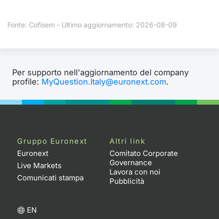
Formaz
Specific
Fonte: Cofisem - Ultimo aggiornamento: 2026-08-09
Statisti
Avvisi
Market
Per supporto nell'aggiornamento del company
profile:
MyQuestion.Italy@euronext.com
.
KID
Gruppo Euronext
Altri link
Euronext
Comitato Corporate
Governance
Live Markets
Lavora con noi
Comunicati stampa
Pubblicità
EN