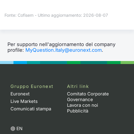
Formaz
Specific
Fonte: Cofisem - Ultimo aggiornamento: 2026-08-07
Statisti
Avvisi
Market
Per supporto nell'aggiornamento del company
profile:
MyQuestion.Italy@euronext.com
.
KID
Gruppo Euronext
Altri link
Euronext
Comitato Corporate
Governance
Live Markets
Lavora con noi
Comunicati stampa
Pubblicità
EN