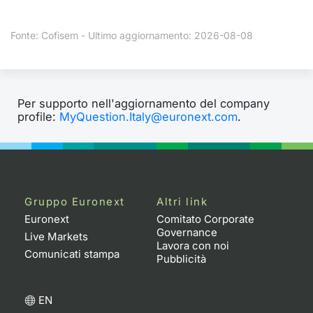
Formaz
Specific
Fonte: Cofisem - Ultimo aggiornamento: 2026-08-08
Statisti
Avvisi
Market
Per supporto nell'aggiornamento del company
profile:
MyQuestion.Italy@euronext.com
.
KID
Gruppo Euronext
Altri link
Euronext
Comitato Corporate
Governance
Live Markets
Lavora con noi
Comunicati stampa
Pubblicità
EN