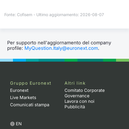
Formaz
Specific
Fonte: Cofisem - Ultimo aggiornamento: 2026-08-07
Statisti
Avvisi
Market
Per supporto nell'aggiornamento del company
profile:
MyQuestion.Italy@euronext.com
.
KID
Gruppo Euronext
Altri link
Euronext
Comitato Corporate
Governance
Live Markets
Lavora con noi
Comunicati stampa
Pubblicità
EN