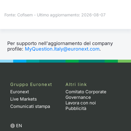
Formaz
Specific
Fonte: Cofisem - Ultimo aggiornamento: 2026-08-07
Statisti
Avvisi
Market
Per supporto nell'aggiornamento del company
profile:
MyQuestion.Italy@euronext.com
.
KID
Gruppo Euronext
Altri link
Euronext
Comitato Corporate
Governance
Live Markets
Lavora con noi
Comunicati stampa
Pubblicità
EN