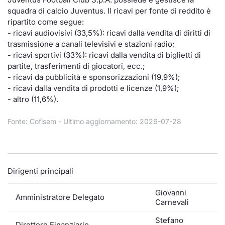
squadra di calcio Juventus. Il ricavi per fonte di reddito è
Documenti
Notizie e Formazione
Settoria
Per emit
Docume
Dividen
Emittent
KID/PRI
Notizie
Servizi 
ripartito come segue:
- ricavi audiovisivi (33,5%): ricavi dalla vendita di diritti di
Listed Brands
Chi siamo
Docume
Formazi
BTP Min
Formaz
Listing
Statisti
Dati di
trasmissione a canali televisivi e stazioni radio;
Milan
- ricavi sportivi (33%): ricavi dalla vendita di biglietti di
Calendario Conferenze
Formazi
BONO Mi
Material
Analisi 
partite, trasferimenti di giocatori, ecc.;
Segmen
- ricavi da pubblicità e sponsorizzazioni (19,9%);
- ricavi dalla vendita di prodotti e licenze (1,9%);
IPO e Matricole
OAT Min
Intermed
Mercato
- altro (11,6%).
Cambi
BUND Mi
Mifid 2
Fonte: Cofisem - Ultimo aggiornamento: 2026-07-28
BTP
MiFID 2
BTP Min
Regolam
Market M
Speciali
Opzioni
Academ
Dirigenti principali
RFQ
Opzioni 
Giovanni
Amministratore Delegato
Carnevali
Spread 
Indicato
Stefano
Direttore Finanziario