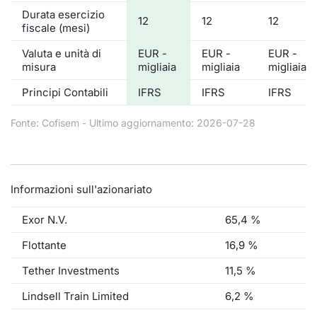
Durata esercizio
12
12
12
fiscale (mesi)
Valuta e unità di
EUR -
EUR -
EUR -
misura
migliaia
migliaia
migliaia
Principi Contabili
IFRS
IFRS
IFRS
Fonte: Cofisem - Ultimo aggiornamento: 2026-07-28
Informazioni sull'azionariato
Exor N.V.
65,4 %
Flottante
16,9 %
Tether Investments
11,5 %
Lindsell Train Limited
6,2 %