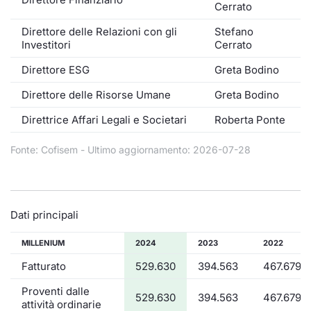
Formaz
Cerrato
Specific
Direttore delle Relazioni con gli
Stefano
Statisti
Investitori
Cerrato
Avvisi
Direttore ESG
Greta Bodino
Market
Direttore delle Risorse Umane
Greta Bodino
Direttrice Affari Legali e Societari
Roberta Ponte
KID
Fonte: Cofisem - Ultimo aggiornamento: 2026-07-28
Dati principali
MILLENIUM
2024
2023
2022
Fatturato
529.630
394.563
467.679
Proventi dalle
529.630
394.563
467.679
attività ordinarie