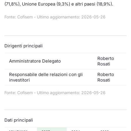
Formaz
(71,8%), Unione Europea (9,3%) e altri paesi (18,9%).
Specific
Statisti
Fonte: Cofisem - Ultimo aggiornamento: 2026-05-26
Avvisi
Market
Dirigenti principali
KID
Roberto
Amministratore Delegato
Rosati
Responsabile delle relazioni con gli
Roberto
investitori
Rosati
Fonte: Cofisem - Ultimo aggiornamento: 2026-05-26
Dati principali