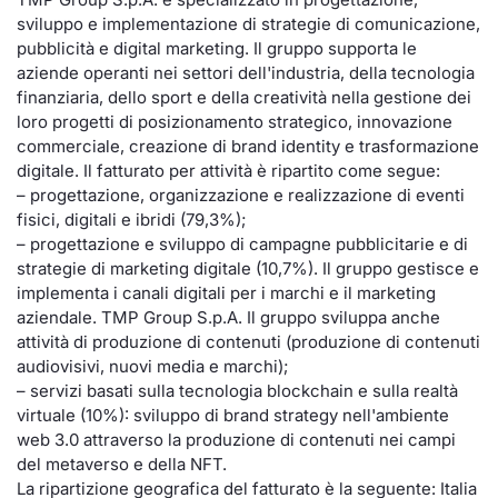
sviluppo e implementazione di strategie di comunicazione,
Documenti
Notizie e Formazione
Settoria
Per emit
Docume
Dividen
Emittent
KID/PRI
Notizie
Servizi 
pubblicità e digital marketing. Il gruppo supporta le
aziende operanti nei settori dell'industria, della tecnologia
Listed Brands
Chi siamo
Docume
Formazi
BTP Min
Formaz
Listing
Statisti
Dati di
finanziaria, dello sport e della creatività nella gestione dei
Milan
loro progetti di posizionamento strategico, innovazione
Calendario Conferenze
Formazi
BONO Mi
Material
Analisi 
commerciale, creazione di brand identity e trasformazione
Segmen
digitale. Il fatturato per attività è ripartito come segue:
– progettazione, organizzazione e realizzazione di eventi
IPO e Matricole
OAT Min
Intermed
Mercato
fisici, digitali e ibridi (79,3%);
– progettazione e sviluppo di campagne pubblicitarie e di
Cambi
BUND Mi
Mifid 2
strategie di marketing digitale (10,7%). Il gruppo gestisce e
BTP
implementa i canali digitali per i marchi e il marketing
MiFID 2
BTP Min
Regolam
aziendale. TMP Group S.p.A. Il gruppo sviluppa anche
Market M
attività di produzione di contenuti (produzione di contenuti
Speciali
audiovisivi, nuovi media e marchi);
Opzioni
Academ
– servizi basati sulla tecnologia blockchain e sulla realtà
RFQ
virtuale (10%): sviluppo di brand strategy nell'ambiente
Opzioni 
web 3.0 attraverso la produzione di contenuti nei campi
Spread 
del metaverso e della NFT.
Indicato
La ripartizione geografica del fatturato è la seguente: Italia