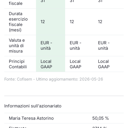
31
31
31
fiscale
Durata
esercizio
12
12
12
fiscale
(mesi)
Valuta e
EUR -
EUR -
EUR -
unità di
unità
unità
unità
misura
Principi
Local
Local
Local
Contabili
GAAP
GAAP
GAAP
Fonte: Cofisem - Ultimo aggiornamento: 2026-05-26
Informazioni sull'azionariato
Maria Teresa Astorino
50,05 %