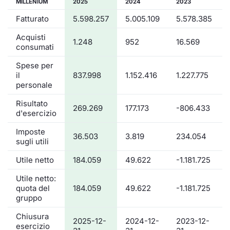
MILLENIUM
2025
2024
2023
Fatturato
5.598.257
5.005.109
5.578.385
Acquisti
1.248
952
16.569
consumati
Spese per
il
837.998
1.152.416
1.227.775
personale
Risultato
269.269
177.173
-806.433
d'esercizio
Imposte
36.503
3.819
234.054
sugli utili
Utile netto
184.059
49.622
-1.181.725
Utile netto:
quota del
184.059
49.622
-1.181.725
gruppo
Chiusura
2025-12-
2024-12-
2023-12-
esercizio