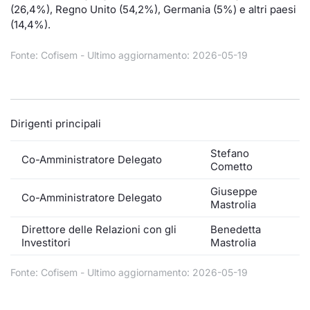
Formaz
(26,4%), Regno Unito (54,2%), Germania (5%) e altri paesi
Specific
(14,4%).
Statisti
Fonte: Cofisem - Ultimo aggiornamento: 2026-05-19
Avvisi
Market
Dirigenti principali
KID
Stefano
Co-Amministratore Delegato
Cometto
Giuseppe
Co-Amministratore Delegato
Mastrolia
Direttore delle Relazioni con gli
Benedetta
Investitori
Mastrolia
Fonte: Cofisem - Ultimo aggiornamento: 2026-05-19