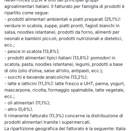
agroalimentari italiani. Il fatturato per famiglia di prodotti è
Documenti
Notizie e Formazione
Settoria
Per emit
Docume
Dividen
Emittent
KID/PRI
Notizie
Servizi 
ripartito come segue:
- prodotti alimentari ambientali e piatti preparati (25,1%):
Listed Brands
Chi siamo
Docume
Formazi
BTP Min
Formaz
Listing
Statisti
Dati di
verdure in scatola, zuppe, piatti pronti, fagioli bianchi in
Milan
salsa, noodles istantanei, prodotti da forno, alimenti per
Calendario Conferenze
Formazi
BONO Mi
Material
Analisi 
neonati e bambini piccoli, prodotti nutrizionali e dietetici,
Segmen
ecc.;
- pesce in scatola (13,8%);
IPO e Matricole
OAT Min
Intermed
Mercato
- prodotti alimentari tipici italiani (13,6%): pomodori in
scatola, pasta, noodles istantanei, legumi, prodotti a base
Cambi
BUND Mi
Mifid 2
di olio (olio d’oliva, salse all’olio, antipasti, ecc.);
BTP
- succhi e bevande analcoliche (13,2%);
MiFID 2
BTP Min
Regolam
- latte e latticini (11,3%): latte fresco e UHT, panna, yogurt,
Market M
mascarpone, ricotta, formaggio spalmabile, latte vegetale,
Speciali
ecc.;
Opzioni
Academ
- oli alimentari (11,1%);
RFQ
- altro (0,6%).
Opzioni 
Il rimanente fatturato (11,3%) concerne la distribuzione di
Spread 
prodotti alimentari tramite i supermercati.
Indicato
La ripartizione geografica del fatturato è la seguente: Italia