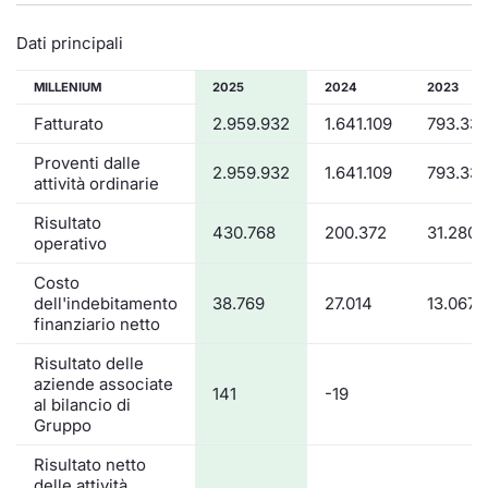
Dati principali
MILLENIUM
2025
2024
2023
Fatturato
2.959.932
1.641.109
793.33
Proventi dalle
2.959.932
1.641.109
793.33
attività ordinarie
Risultato
430.768
200.372
31.280
operativo
Costo
dell'indebitamento
38.769
27.014
13.067
finanziario netto
Risultato delle
aziende associate
141
-19
al bilancio di
Gruppo
Risultato netto
delle attività