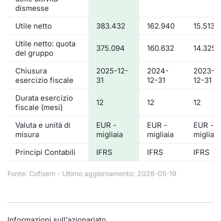
dismesse
Utile netto
383.432
162.940
15.513
Utile netto: quota
375.094
160.632
14.325
del gruppo
Chiusura
2025-12-
2024-
2023-
esercizio fiscale
31
12-31
12-31
Durata esercizio
12
12
12
fiscale (mesi)
Valuta e unità di
EUR -
EUR -
EUR -
misura
migliaia
migliaia
migliaia
Principi Contabili
IFRS
IFRS
IFRS
Fonte: Cofisem - Ultimo aggiornamento: 2026-05-19
Informazioni sull'azionariato