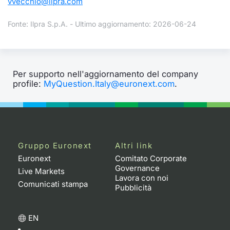
vvecchio@ilpra.com
Fonte: Ilpra S.p.A. - Ultimo aggiornamento: 2026-06-24
Per supporto nell'aggiornamento del company
profile:
MyQuestion.Italy@euronext.com
.
Gruppo Euronext
Altri link
Euronext
Comitato Corporate
Governance
Live Markets
Lavora con noi
Comunicati stampa
Pubblicità
EN