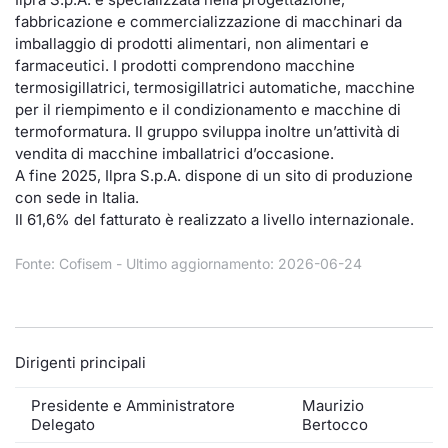
fabbricazione e commercializzazione di macchinari da
Documenti
Notizie e Formazione
Settoria
Per emit
Docume
Dividen
Emittent
KID/PRI
Notizie
Servizi 
imballaggio di prodotti alimentari, non alimentari e
farmaceutici. I prodotti comprendono macchine
Listed Brands
Chi siamo
Docume
Formazi
BTP Min
Formaz
Listing
Statisti
Dati di
termosigillatrici, termosigillatrici automatiche, macchine
Milan
per il riempimento e il condizionamento e macchine di
Calendario Conferenze
Formazi
BONO Mi
Material
Analisi 
termoformatura. Il gruppo sviluppa inoltre un’attività di
Segmen
vendita di macchine imballatrici d’occasione.
A fine 2025, Ilpra S.p.A. dispone di un sito di produzione
IPO e Matricole
OAT Min
Intermed
Mercato
con sede in Italia.
Il 61,6% del fatturato è realizzato a livello internazionale.
Cambi
BUND Mi
Mifid 2
BTP
Fonte: Cofisem - Ultimo aggiornamento: 2026-06-24
MiFID 2
BTP Min
Regolam
Market M
Speciali
Opzioni
Academ
RFQ
Dirigenti principali
Opzioni 
Spread 
Presidente e Amministratore
Maurizio
Delegato
Bertocco
Indicato