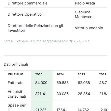
Formaz
Direttore commerciale
Paolo Arata
Specific
Gianluca
Statisti
Direttore Operativo
Montesano
Avvisi
Direttore delle Relazioni con gli
Vittorio Vecchio
Investitori
Market
Fonte: Cofisem - Ultimo aggiornamento: 2026-06-24
KID
Dati principali
MILLENIUM
2025
2024
2023
2022
Fatturato
84.000
69.888
62.038
48.70
Acquisti
37.114
30.086
28.354
21.847
consumati
Spese per
il
21.235
17.541
14.762
12.667