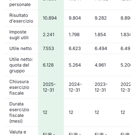
personale
Risultato
10.894
9.804
9.282
8.898
d'esercizio
Imposte
2.241
1.798
1.854
1.834
sugli utili
Utile netto
7.553
6.623
6.494
6.493
Utile netto:
quota del
6.128
5.264
4.961
5.206
gruppo
Chiusura
2025-
2024-
2023-
2022-
esercizio
12-31
12-31
12-31
12-31
fiscale
Durata
esercizio
12
12
12
12
fiscale
(mesi)
Valuta e
EUR -
EUR -
EUR -
EUR -