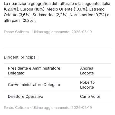
Formaz
La ripartizione geografica del fatturato è la seguente: Italia
Specific
(62,6%), Europa (18%), Medio Oriente (10,6%), Estremo
Statisti
Oriente (3,6%), Sudamerica (2,2%), Nordamerica (0,7%) e
altri paesi (2,3%).
Avvisi
Fonte: Cofisem - Ultimo aggiornamento: 2026-05-19
Market
KID
Dirigenti principali
Presidente e Amministratore
Andrea
Delegato
Lacorte
Roberto
Co-Amministratore Delegato
Lacorte
Direttore Operativo
Carlo Volpi
Fonte: Cofisem - Ultimo aggiornamento: 2026-05-19