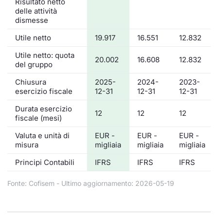
Risultato netto
delle attività
dismesse
Utile netto
19.917
16.551
12.832
Utile netto: quota
20.002
16.608
12.832
del gruppo
Chiusura
2025-
2024-
2023-
esercizio fiscale
12-31
12-31
12-31
Durata esercizio
12
12
12
fiscale (mesi)
Valuta e unità di
EUR -
EUR -
EUR -
misura
migliaia
migliaia
migliaia
Principi Contabili
IFRS
IFRS
IFRS
Fonte: Cofisem - Ultimo aggiornamento: 2026-05-19