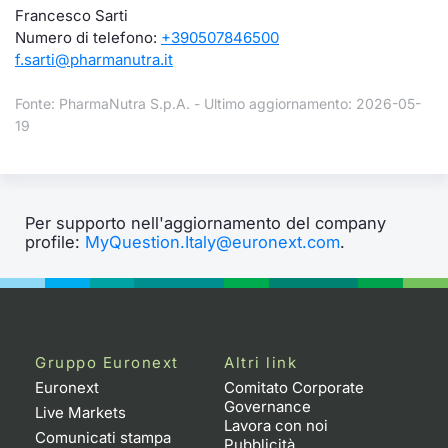
Francesco Sarti
Numero di telefono:
+390507846500
f.sarti@pharmanutra.it
Fonte: PharmaNutra S.p.A. - Ultimo aggiornamento: 2026-05-
19
Per supporto nell'aggiornamento del company
profile:
MyQuestion.Italy@euronext.com
.
Gruppo Euronext
Altri link
Euronext
Comitato Corporate
Governance
Live Markets
Lavora con noi
Comunicati stampa
Pubblicità