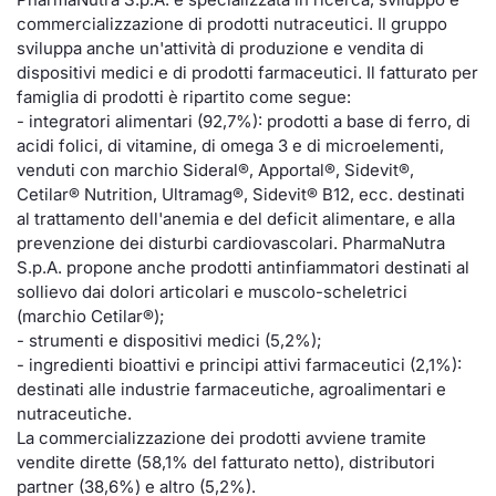
commercializzazione di prodotti nutraceutici. Il gruppo
Documenti
Notizie e Formazione
Settoria
Per emit
Docume
Dividen
Emittent
KID/PRI
Notizie
Servizi 
sviluppa anche un'attività di produzione e vendita di
dispositivi medici e di prodotti farmaceutici. Il fatturato per
Listed Brands
Chi siamo
Docume
Formazi
BTP Min
Formaz
Listing
Statisti
Dati di
famiglia di prodotti è ripartito come segue:
Milan
- integratori alimentari (92,7%): prodotti a base di ferro, di
Calendario Conferenze
Formazi
BONO Mi
Material
Analisi 
acidi folici, di vitamine, di omega 3 e di microelementi,
Segmen
venduti con marchio Sideral®, Apportal®, Sidevit®,
Cetilar® Nutrition, Ultramag®, Sidevit® B12, ecc. destinati
IPO e Matricole
OAT Min
Intermed
Mercato
al trattamento dell'anemia e del deficit alimentare, e alla
prevenzione dei disturbi cardiovascolari. PharmaNutra
Cambi
BUND Mi
Mifid 2
S.p.A. propone anche prodotti antinfiammatori destinati al
BTP
sollievo dai dolori articolari e muscolo-scheletrici
MiFID 2
BTP Min
Regolam
(marchio Cetilar®);
Market M
- strumenti e dispositivi medici (5,2%);
Speciali
- ingredienti bioattivi e principi attivi farmaceutici (2,1%):
Opzioni
Academ
destinati alle industrie farmaceutiche, agroalimentari e
RFQ
nutraceutiche.
Opzioni 
La commercializzazione dei prodotti avviene tramite
Spread 
vendite dirette (58,1% del fatturato netto), distributori
Indicato
partner (38,6%) e altro (5,2%).