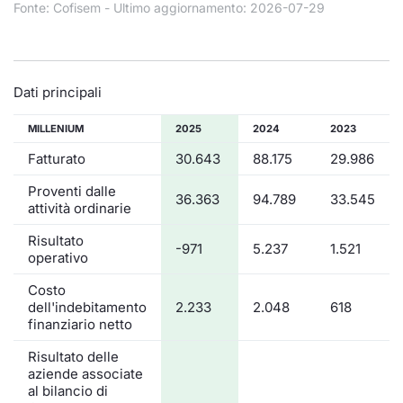
Formaz
Fonte: Cofisem - Ultimo aggiornamento: 2026-07-29
Specific
Statisti
Avvisi
Dati principali
Market
MILLENIUM
2025
2024
2023
Fatturato
30.643
88.175
29.986
KID
Proventi dalle
36.363
94.789
33.545
attività ordinarie
Risultato
-971
5.237
1.521
operativo
Costo
dell'indebitamento
2.233
2.048
618
finanziario netto
Risultato delle
aziende associate
al bilancio di