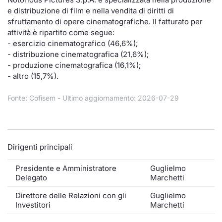
e distribuzione di film e nella vendita di diritti di
Documenti
Notizie e Formazione
Settoria
Per emit
Docume
Dividen
Emittent
KID/PRI
Notizie
Servizi 
sfruttamento di opere cinematografiche. Il fatturato per
attività è ripartito come segue:
Listed Brands
Chi siamo
Docume
Formazi
BTP Min
Formaz
Listing
Statisti
Dati di
- esercizio cinematografico (46,6%);
Milan
- distribuzione cinematografica (21,6%);
Calendario Conferenze
Formazi
BONO Mi
Material
Analisi 
- produzione cinematografica (16,1%);
Segmen
- altro (15,7%).
IPO e Matricole
OAT Min
Intermed
Mercato
Fonte: Cofisem - Ultimo aggiornamento: 2026-07-29
Cambi
BUND Mi
Mifid 2
BTP
MiFID 2
BTP Min
Regolam
Market M
Dirigenti principali
Speciali
Opzioni
Academ
Presidente e Amministratore
Guglielmo
RFQ
Delegato
Marchetti
Opzioni 
Direttore delle Relazioni con gli
Guglielmo
Spread 
Investitori
Marchetti
Indicato